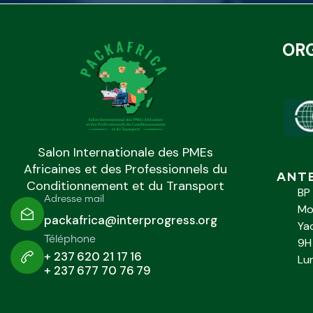
OR
Salon Internationale des PMEs
Africaines et des Professionnels du
ANT
Conditionnement et du Transport
BP
Adresse mail
Mo
packafrica@interprogress.org
Ya
Téléphone
9H
+ 237 620 21 17 16
Lu
+ 237 677 70 76 79